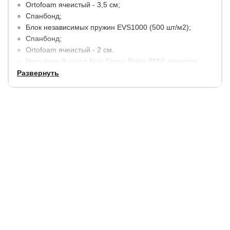
Ortofoam ячеистый - 3,5 см;
Спанбонд;
Блок независимых пружин EVS1000 (500 шт/м2);
Спанбонд;
Ortofoam ячеистый - 2 см.
Несъемный чехол Non-Stress Relax BMV: трикотаж,
простеганный на объемном волокне и
Развернуть
дополнительном слое упругой пены.
Высота матраса - 24 см.
Максимальный вес на одно спальное место - 130 кг.
Допустимая разница в весе - 30 кг.
Гарантия:
1,5 года
Срок службы:
5 лет.
Купить в 1 клик