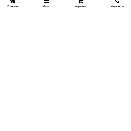
Главная
Меню
Корзина
Контакты
EKB-KROVATI.RU
+7 (343) 339 46 36
ЕКБ
Работаем 10:00 до 22:00
Заказать обратный звонок
ИНФОРМАЦИЯ
Поставщикам
Доставка
Скидки новоселам и молодоженам
Сертификаты на продукцию
Акции