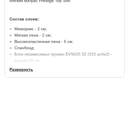
Мягкий матрас Prestige Top Soft.
Состав слоев:
Меморикс - 2 см;
Мягкая пена - 2 см;
Высокоэластичная пена - 5 см;
Спанбонд;
Блок независимых пружин EVS620 3Z (310 шт/м2) -
высота 16 см;
Спанбонд;
Развернуть
Пена повышенной плотности - 2 см;
Усиление по периметру из пенополиуретана.
Несъемный чехол: белоснежный трикотаж,
простеганый на двойном слое высокообъемного
волокна плотностью 400 гр/м2, Бурлет выполнен из
микровелюровой ткани насыщенного стального цвета,
украшенный 4 вертикальными ручками в тон.
Высота матраса - 33 см.
Максимальный вес на одно спальное место - 165 кг.