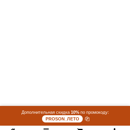
Купить в 1 клик
Дополнительная скидка
10%
по промокоду:
Скидка 15%. До конца акции осталось:
PROSON_ЛЕТО
25 дней 18 часов 39 минут 32 секунд