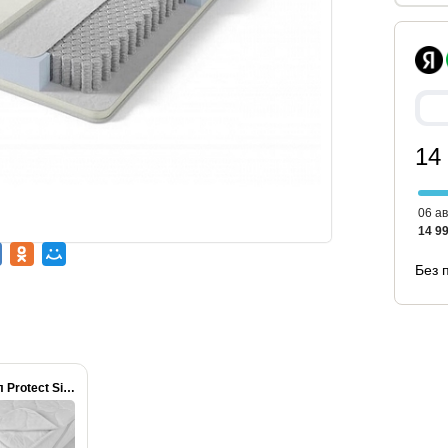
14
06 ав
14 99
Без 
Чехол Protect Simple...