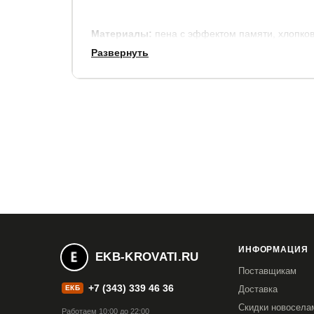
Материалы:
пена с эффектом памяти, хлопков
Развернуть
В стандартную комплектацию входит чехол из т
синтепоне.
Срок службы:
10 лет.
Гарантия:
5 лет.
ИНФОРМАЦИЯ
EKB-KROVATI.RU
Поставщикам
+7 (343) 339 46 36
ЕКБ
Доставка
Скидки новосела
Работаем 10:00 до 22:00