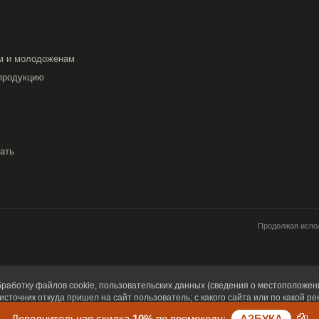
м и молодоженам
продукцию
вать
Продолжая испол
работку файлов cookie, пользовательских данных (сведения о местоположени
источник откуда пришел на сайт пользователь; с какого сайта или по какой ре
имает пользователь; ip-адрес) в целях функционирования сайта, проведения 
Дополнительная скидка
10%
по промокоду:
АЗБУКА