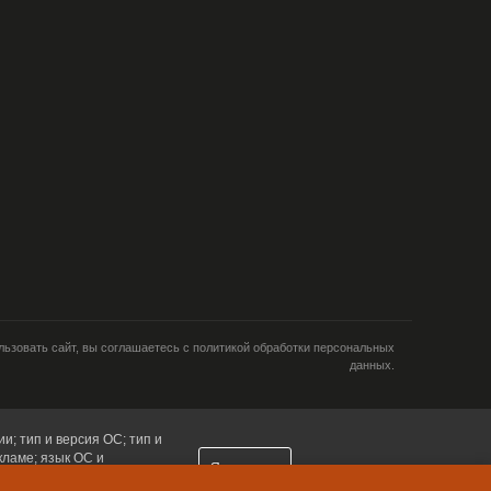
ьзовать сайт, вы соглашаетесь с политикой обработки персональных
данных.
и; тип и версия ОС; тип и
кламе; язык ОС и
Я согласен
ретаргетинга и