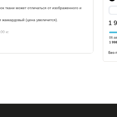
ок ткани может отличаться от изображенного и
 жаккардовый (цена увеличится).
1 
0 кг.
06 ав
1 998
 с чехлом: 5 лет.
Без 