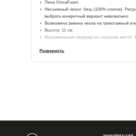
Пена OrmaFoam.
Несъемный чехол: бязь (100% хлопок). Рисун
выбрать конкретный вариант невозможно.
Возможена замена чехла на трикотажный или
Высота: 11 см.
Максимальная нагрузка на спальное место: 10
Развернуть
Гарантия: 1,5 года.
При покупке и эксплуатации