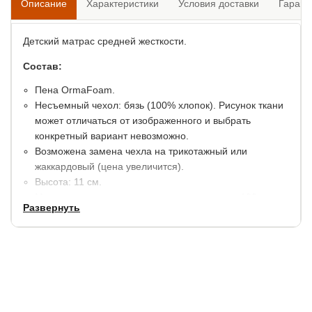
Описание
Характеристики
Условия доставки
Гарант
Детский матрас средней жесткости.
Состав:
Пена OrmaFoam.
Несъемный чехол: бязь (100% хлопок). Рисунок ткани
может отличаться от изображенного и выбрать
конкретный вариант невозможно.
Возможена замена чехла на трикотажный или
жаккардовый (цена увеличится).
Высота: 11 см.
Максимальная нагрузка на спальное место: 100 кг.
Развернуть
Гарантия: 1,5 года.
При покупке и эксплуатации с
чехлом: 5 лет.