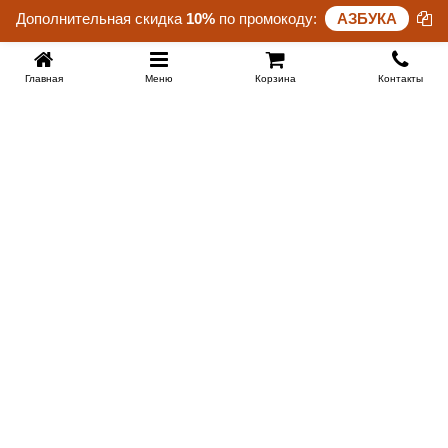
Дополнительная скидка
10%
по промокоду:
АЗБУКА
Главная
Меню
Корзина
Контакты
EKB-KROVATI.RU
+7 (343) 339 46 36
ЕКБ
Работаем 10:00 до 22:00
Заказать обратный звонок
ИНФОРМАЦИЯ
Поставщикам
Доставка
Скидки новоселам и молодоженам