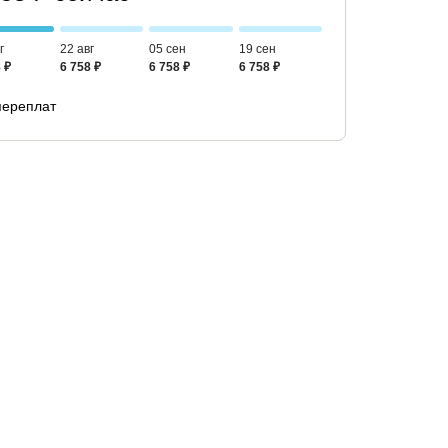
г
22 авг
05 сен
19 сен
 ₽
6 758 ₽
6 758 ₽
6 758 ₽
переплат