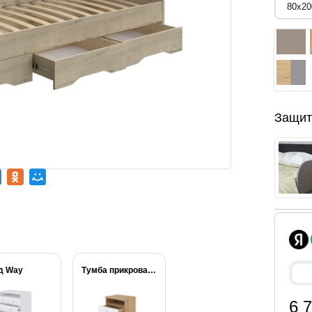
Защит
д Way
Тумба прикроватная Way
6 